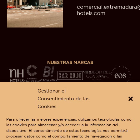
comercial.extremadura
hotels.com
NUESTRAS MARCAS
Gestionar el
Consentimiento de las
Cookies
CONTACTO
Av. Adolfo Díaz Ambrona, 11,
Para ofrecer las mejores experiencias, utilizamos tecnologías como
06006 Badajoz
las cookies para almacenar y/o acceder a la información del
924 28 44 02
dispositivo. El consentimiento de estas tecnologías nos permitirá
comercial.extremadura@nh-hotels.com
procesar datos como el comportamiento de navegación o las
Trabaja con nosotros