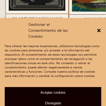
20 ANIVERSARIO | OGC
ECLIPSE 
EXTREMADURA
GUADIANA |
Gestionar el
DEL GUA
Consentimiento de las
OGC EXTREMADURA
Cookies
11 SEPTIEMBRE | 21:00H
MIRADOR DEL 
12 DE AGOSTO 
Para ofrecer las mejores experiencias, utilizamos tecnologías como
las cookies para almacenar y/o acceder a la información del
VER M
dispositivo. El consentimiento de estas tecnologías nos permitirá
VER MÁS
RESERV
procesar datos como el comportamiento de navegación o las
identificaciones únicas en este sitio. No consentir o retirar el
VER TODOS
consentimiento, puede afectar negativamente a ciertas
características y funciones. Consulta nuestra
política de cookies
para más información y cambiar la configuración sobre cookies.
Celebra tu
evento
Aceptar cookies
20 años de experiencia creando eventos inolvidables
Denegado
VER MÁS